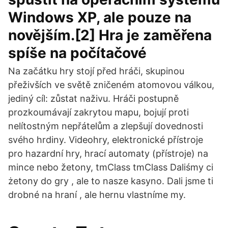
Windows XP, ale pouze na
novějším.[2] Hra je zaměřena
spíše na počítačové
Na začátku hry stojí před hráči, skupinou
přeživších ve světě zničeném atomovou válkou,
jediný cíl: zůstat naživu. Hráči postupně
prozkoumávají zakrytou mapu, bojují proti
nelítostným nepřátelům a zlepšují dovednosti
svého hrdiny. Videohry, elektronické přístroje
pro hazardní hry, hrací automaty (přístroje) na
mince nebo žetony, tmClass tmClass Daliśmy ci
żetony do gry , ale to nasze kasyno. Dali jsme ti
drobné na hraní , ale hernu vlastníme my.