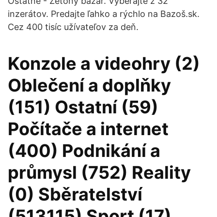
Ostatné - Zetony bazár. Vyberajte z 32
inzerátov. Predajte ľahko a rýchlo na Bazoš.sk.
Cez 400 tisíc užívateľov za deň.
Konzole a videohry (2)
Oblečení a doplňky
(151) Ostatní (59)
Počítače a internet
(400) Podnikání a
průmysl (752) Reality
(0) Sběratelství
(513115) Sport (17)