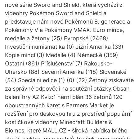
nové série Sword and Shield, která vychází z
videohry Pokémon Sword and Shield a
představuje nám nové Pokémonů 8. generace a
Pokémony V a Pokémony VMAX. Euro mince,
medaile a žetony (25) Evropské (2468)
Investiční numismatika (0) Jižní Amerika (33)
Kopie mincí (3) Medaile (4) Německé (359)
Ostatní (861) Příslušenství (7) Rakousko-
Uhersko (88) Severní Amerika (118) Slovenské
(54) Speciální edice (1) (0) (22) Žetony získáváte
za správné odpovědi na soutěžní otázky.Obsah
balení hry AZ Kvíz:1 herní plán 36 žetonů 120
oboustranných karet s Farmers Market je
rozšíření pro deskovou hru z prostředí populární
kostičkové videohry Minecraft Builders &
Biomes, které MALL.CZ - široká nabídka bílého
zboží, elektro, pc a mobilů, hraček, sportovních,