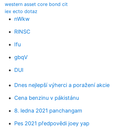
western asset core bond cit
iex ecto dotaz
nWkw
RlNSC
Ifu
gbqV
DUI
Dnes nejlepší výherci a poražení akcie
Cena benzinu v pákistánu
8. ledna 2021 panchangam
Pes 2021 předpovědi joey yap