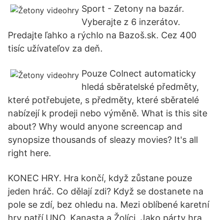
Sport - Zetony na bazár.
Vyberajte z 6 inzerátov.
Predajte ľahko a rýchlo na Bazoš.sk. Cez 400
tisíc užívateľov za deň.
Pouze Colnect automaticky
hledá sběratelské předměty,
které potřebujete, s předměty, které sběratelé
nabízejí k prodeji nebo výměně. What is this site
about? Why would anyone screencap and
synopsize thousands of sleazy movies? It's all
right here.
KONEC HRY. Hra končí, když zůstane pouze
jeden hráč. Co dělají zdi? Když se dostanete na
pole se zdí, bez ohledu na. Mezi oblíbené karetní
hry patří UNO, Kanasta a Žolíci. Jako párty hra