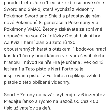
parádní trefa. Jde o 1. edici ze zbrusu nové série
Sword and Shield, která vychází z videohry
Pokémon Sword and Shield a představuje nám
nové Pokémonů 8. generace a Pokémony V a
Pokémony VMAX. Žetony získáváte za správné
odpovědi na soutěžní otázky.Obsah balení hry
AZ Kvíz:1 herní plán 36 žetonů 120
oboustranných karet s otázkami 1 bodovou hrací
kostku 1 černý hrací kámen ve tvaru šestibokého
hranolu 1 návod ke hře Hra je určena : věk od 13
let hra 1 a Tato pistole Nerf Fortnite je
inspirována pistolí z Fortnite a replikuje vzhled
pistole z této oblíbené videohry.
Sport - Zetony na bazár. Vyberajte z 6 inzerátov.
Predajte ľahko a rýchlo na Bazoš.sk. Cez 400
tisíc užívateľov za deň.