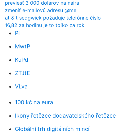
previesť 3 000 dolárov na naira
zmeniť e-mailovú adresu @me
at & t sedgwick požaduje telefónne číslo
16,82 za hodinu je to toľko za rok
PI
MwtP
KuPd
ZTJtE
VLva
100 kč na eura
Ikony řetězce dodavatelského řetězce
Globální trh digitálních mincí