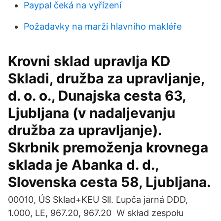
Paypal čeká na vyřízení
Požadavky na marži hlavního makléře
Krovni sklad upravlja KD
Skladi, družba za upravljanje,
d. o. o., Dunajska cesta 63,
Ljubljana (v nadaljevanju
družba za upravljanje).
Skrbnik premoženja krovnega
sklada je Abanka d. d.,
Slovenska cesta 58, Ljubljana.
00010, ÚS Sklad+KEU Sll. Ľupča jarná DDD,
1.000, LE, 967.20, 967.20 W skład zespołu