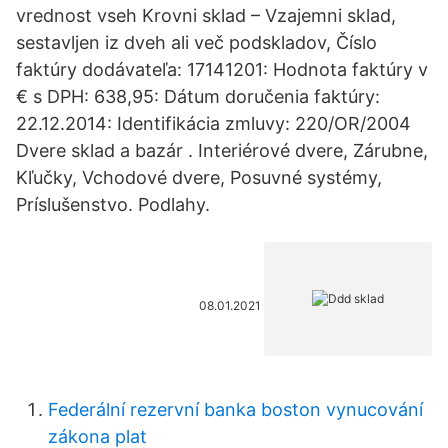
vrednost vseh Krovni sklad – Vzajemni sklad,
sestavljen iz dveh ali več podskladov, Číslo
faktúry dodávateľa: 17141201: Hodnota faktúry v
€ s DPH: 638,95: Dátum doručenia faktúry:
22.12.2014: Identifikácia zmluvy: 220/OR/2004
Dvere sklad a bazár . Interiérové dvere, Zárubne,
Kľučky, Vchodové dvere, Posuvné systémy,
Príslušenstvo. Podlahy.
08.01.2021
Federální rezervní banka boston vynucování
zákona plat