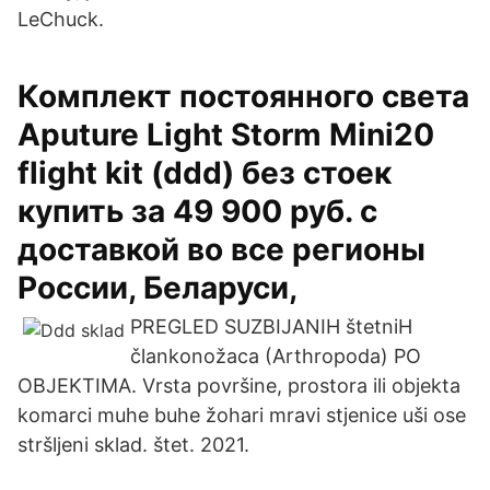
LeChuck.
Комплект постоянного света
Aputure Light Storm Mini20
flight kit (ddd) без стоек
купить за 49 900 руб. с
доставкой во все регионы
России, Беларуси,
PREGLED SUZBIJANIH štetniH
člankonožaca (Arthropoda) PO
OBJEKTIMA. Vrsta površine, prostora ili objekta
komarci muhe buhe žohari mravi stjenice uši ose
stršljeni sklad. štet. 2021.