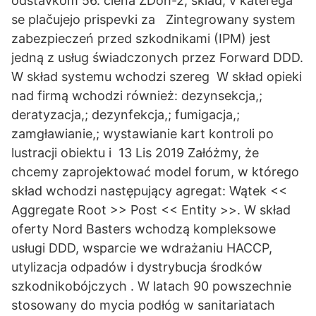
odstavkom 56. člena ZDoh-2; sklad, v katerega
se plačujejo prispevki za Zintegrowany system
zabezpieczeń przed szkodnikami (IPM) jest
jedną z usług świadczonych przez Forward DDD.
W skład systemu wchodzi szereg W skład opieki
nad firmą wchodzi również: dezynsekcja,;
deratyzacja,; dezynfekcja,; fumigacja,;
zamgławianie,; wystawianie kart kontroli po
lustracji obiektu i 13 Lis 2019 Załóżmy, że
chcemy zaprojektować model forum, w którego
skład wchodzi następujący agregat: Wątek <<
Aggregate Root >> Post << Entity >>. W skład
oferty Nord Basters wchodzą kompleksowe
usługi DDD, wsparcie we wdrażaniu HACCP,
utylizacja odpadów i dystrybucja środków
szkodnikobójczych . W latach 90 powszechnie
stosowany do mycia podłóg w sanitariatach