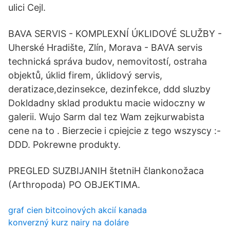
ulici Cejl.
BAVA SERVIS - KOMPLEXNÍ ÚKLIDOVÉ SLUŽBY -
Uherské Hradište, Zlín, Morava - BAVA servis
technická správa budov, nemovitostí, ostraha
objektů, úklid firem, úklidový servis,
deratizace,dezinsekce, dezinfekce, ddd sluzby
Dokldadny sklad produktu macie widoczny w
galerii. Wujo Sarm dal tez Wam zejkurwabista
cene na to . Bierzecie i cpiejcie z tego wszyscy :-
DDD. Pokrewne produkty.
PREGLED SUZBIJANIH štetniH člankonožaca
(Arthropoda) PO OBJEKTIMA.
graf cien bitcoinových akcií kanada
konverzný kurz nairy na doláre