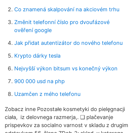
Co znamená skalpování na akciovém trhu
Změnit telefonní číslo pro dvoufázové
ověření google
Jak přidat autentizátor do nového telefonu
Krypto dárky tesla
Nejvyšší výkon bitsum vs konečný výkon
900 000 usd na php
Uzamčen z mého telefonu
Zobacz inne Pozostałe kosmetyki do pielęgnacji
ciała, iz delovnega razmerja,. ❑ plačevanje
prispevkov za socialno varnost v skladu z drugim