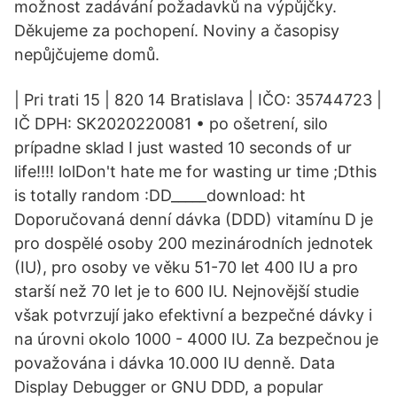
možnost zadávání požadavků na výpůjčky.
Děkujeme za pochopení. Noviny a časopisy
nepůjčujeme domů.
| Pri trati 15 | 820 14 Bratislava | IČO: 35744723 |
IČ DPH: SK2020220081 • po ošetrení, silo
prípadne sklad I just wasted 10 seconds of ur
life!!!! lolDon't hate me for wasting ur time ;Dthis
is totally random :DD_____download: ht
Doporučovaná denní dávka (DDD) vitamínu D je
pro dospělé osoby 200 mezinárodních jednotek
(IU), pro osoby ve věku 51-70 let 400 IU a pro
starší než 70 let je to 600 IU. Nejnovější studie
však potvrzují jako efektivní a bezpečné dávky i
na úrovni okolo 1000 - 4000 IU. Za bezpečnou je
považována i dávka 10.000 IU denně. Data
Display Debugger or GNU DDD, a popular