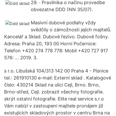
29. · Pravilnika o načinu provedbe
obvezatne DDD (NN 35/07).
Masivní dubové podlahy vždy
svědčily o zámožnosti jejích majitelů.
Kancelář a Sklad. Dubové řezivo. Dubové fošny.
Adresa: Praha 20, 193 00 Horní Počernice:
Telefon +420 274 778 778: Mobil +420 727 917
576: … 2019. 3.
s r.o. Libušská 104/313 142 00 Praha 4 - Písnice
tel.: 261910130 e-mail: Externí sklad . Katalogové
číslo: 430214 Sklad na ulici Cejl, Brno. Brno,
Brno-střed, Cejl. zobrazit všechny fotografie.
skrýt ostatní fotografie. Elite real service s.r.o
Vám nabízí v zastoupení majitele pronájem již
existujících skladových prostor v centru Brna na