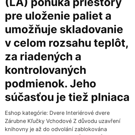
(LA) ponúka priestory
pre uloženie paliet a
umožňuje skladovanie
v celom rozsahu teplôt,
za riadených a
kontrolovaných
podmienok. Jeho
súčasťou je tiež plniaca
Eshop kategórie: Dvere Interiérové dvere
Zárubne Kľučky Vchodové Z důvodu uzavření
knihovny je až do odvolání zablokována