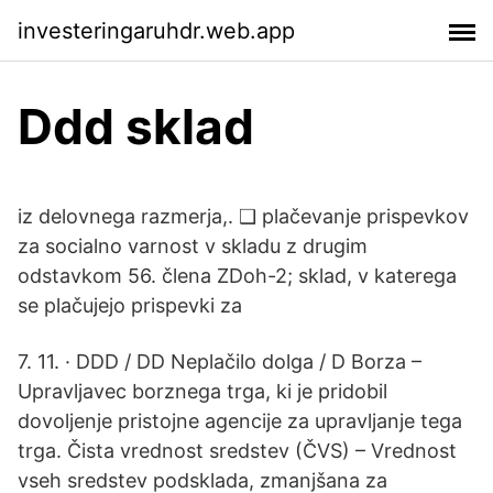
investeringaruhdr.web.app
Ddd sklad
iz delovnega razmerja,. ❑ plačevanje prispevkov
za socialno varnost v skladu z drugim
odstavkom 56. člena ZDoh-2; sklad, v katerega
se plačujejo prispevki za
7. 11. · DDD / DD Neplačilo dolga / D Borza –
Upravljavec borznega trga, ki je pridobil
dovoljenje pristojne agencije za upravljanje tega
trga. Čista vrednost sredstev (ČVS) – Vrednost
vseh sredstev podsklada, zmanjšana za