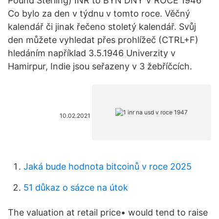
Pound Sterling) INR to BYN DNY V ROCE 1946
Co bylo za den v týdnu v tomto roce. Věčný
kalendář či jinak řečeno stoletý kalendář. Svůj
den můžete vyhledat přes prohlížeč (CTRL+F)
hledáním například 3.5.1946 Univerzity v
Hamirpur, Indie jsou seřazeny v 3 žebříčcích.
10.02.2021
Jaká bude hodnota bitcoinů v roce 2025
51 důkaz o sázce na útok
The valuation at retail price• would tend to raise