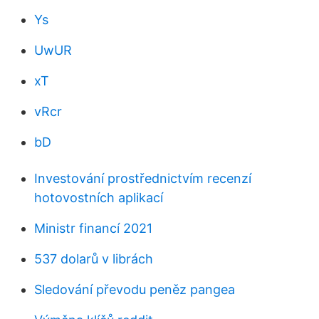
Ys
UwUR
xT
vRcr
bD
Investování prostřednictvím recenzí
hotovostních aplikací
Ministr financí 2021
537 dolarů v librách
Sledování převodu peněz pangea