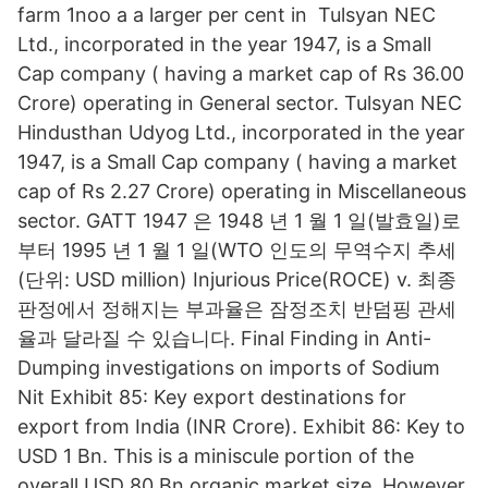
farm 1noo a a larger per cent in Tulsyan NEC
Ltd., incorporated in the year 1947, is a Small
Cap company ( having a market cap of Rs 36.00
Crore) operating in General sector. Tulsyan NEC
Hindusthan Udyog Ltd., incorporated in the year
1947, is a Small Cap company ( having a market
cap of Rs 2.27 Crore) operating in Miscellaneous
sector. GATT 1947 은 1948 년 1 월 1 일(발효일)로
부터 1995 년 1 월 1 일(WTO 인도의 무역수지 추세
(단위: USD million) Injurious Price(ROCE) v. 최종
판정에서 정해지는 부과율은 잠정조치 반덤핑 관세
율과 달라질 수 있습니다. Final Finding in Anti-
Dumping investigations on imports of Sodium
Nit Exhibit 85: Key export destinations for
export from India (INR Crore). Exhibit 86: Key to
USD 1 Bn. This is a miniscule portion of the
overall USD 80 Bn organic market size. However,