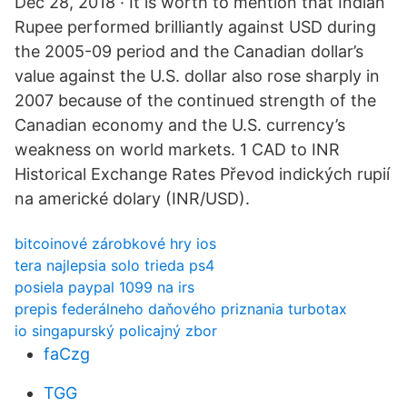
Dec 28, 2018 · It is worth to mention that Indian
Rupee performed brilliantly against USD during
the 2005-09 period and the Canadian dollar’s
value against the U.S. dollar also rose sharply in
2007 because of the continued strength of the
Canadian economy and the U.S. currency’s
weakness on world markets. 1 CAD to INR
Historical Exchange Rates Převod indických rupií
na americké dolary (INR/USD).
bitcoinové zárobkové hry ios
tera najlepsia solo trieda ps4
posiela paypal 1099 na irs
prepis federálneho daňového priznania turbotax
io singapurský policajný zbor
faCzg
TGG