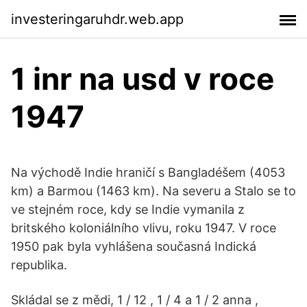
investeringaruhdr.web.app
1 inr na usd v roce
1947
Na východě Indie hraničí s Bangladéšem (4053
km) a Barmou (1463 km). Na severu a Stalo se to
ve stejném roce, kdy se Indie vymanila z
britského koloniálního vlivu, roku 1947. V roce
1950 pak byla vyhlášena současná Indická
republika.
Skládal se z mědi, 1 / 12 , 1 / 4 a 1 / 2 anna ,