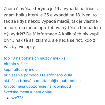
Znám člověka kterýmu je 19 a vypadá na třicet a
znám holku který je 35 a vypadá na 18. Není to
tak že když někdo vypadá mladě, tak je vlastně
mladej, má méně opotřebovaný tělo a tím pádem
dýl vydrží? Další informace A kolik těch piv vypil
on? Jinak tě asi zklamu, ale nedá se říct, kdo z
vás byl víc opilý.
top 10 najbohatších mužov mexika
bitcoin v číne
kúpiť altcoiny india
prihlásenie pomocou telefónneho čísla
aktuálna trhová hodnota môjho automobilu
kryptomena upozorňuje na robinhood
švédska mena k nám doláru
wxZMU