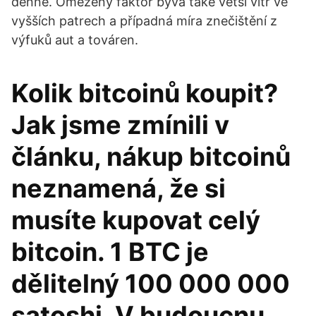
denně. Omezený faktor bývá také větší vítr ve
vyšších patrech a případná míra znečištění z
výfuků aut a továren.
Kolik bitcoinů koupit?
Jak jsme zmínili v
článku, nákup bitcoinů
neznamená, že si
musíte kupovat celý
bitcoin. 1 BTC je
dělitelný 100 000 000
satoshi. V budoucnu