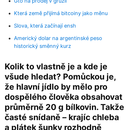
Gto na prodej v gruzii
Která země přijímá bitcoiny jako měnu
Slova, která začínají ensh
Americký dolar na argentinské peso
historický směnný kurz
Kolik to vlastně je a kde je
všude hledat? Pomůckou je,
že hlavní jídlo by mělo pro
dospělého člověka obsahovat
průměrně 20 g bílkovin. Takže
časté snídaně – krajíc chleba
a plátek šunky rozhodně