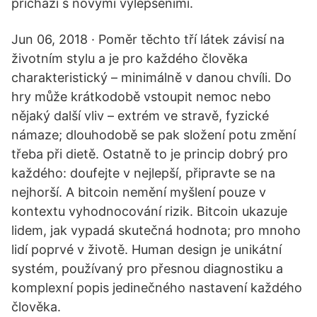
přichází s novými vylepšeními.
Jun 06, 2018 · Poměr těchto tří látek závisí na
životním stylu a je pro každého člověka
charakteristický – minimálně v danou chvíli. Do
hry může krátkodobě vstoupit nemoc nebo
nějaký další vliv – extrém ve stravě, fyzické
námaze; dlouhodobě se pak složení potu změní
třeba při dietě. Ostatně to je princip dobrý pro
každého: doufejte v nejlepší, připravte se na
nejhorší. A bitcoin nemění myšlení pouze v
kontextu vyhodnocování rizik. Bitcoin ukazuje
lidem, jak vypadá skutečná hodnota; pro mnoho
lidí poprvé v životě. Human design je unikátní
systém, používaný pro přesnou diagnostiku a
komplexní popis jedinečného nastavení každého
člověka.