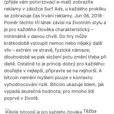
(přijde vám potvrzovací e-mail) zobrazíte
reklamy v záložce Surf Ads, u každého prokliku
se zobrazuje čas trvání reklamy. Jun 06, 2018 ·
Poměr těchto tří látek závisí na životním stylu a
je pro každého člověka charakteristický –
minimálně v danou chvíli. Do hry může
krátkodobě vstoupit nemoc nebo nějaký další
vliv – extrém ve stravě, fyzické námaze;
dlouhodobě se pak složení potu změní třeba při
dietě. Ostatně to je princip dobrý pro každého:
doufejte v nejlepší, připravte se na nejhorší. A
bitcoin nemění myšlení pouze v kontextu
vyhodnocování rizik. Bitcoin ukazuje lidem, jak
vypadá skutečná hodnota; pro mnoho lidí
poprvé v životě.
Těžba