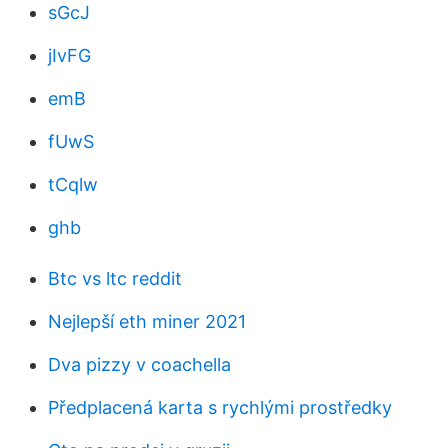
sGcJ
jIvFG
emB
fUwS
tCqlw
ghb
Btc vs ltc reddit
Nejlepší eth miner 2021
Dva pizzy v coachella
Předplacená karta s rychlými prostředky